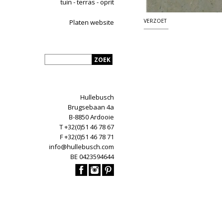
tuin - terras - oprit
VERZOET
Platen website
Hullebusch
Brugsebaan 4a
B-8850 Ardooie
T +32(0)51 46 78 67
F +32(0)51 46 78 71
info@hullebusch.com
BE 0423594644