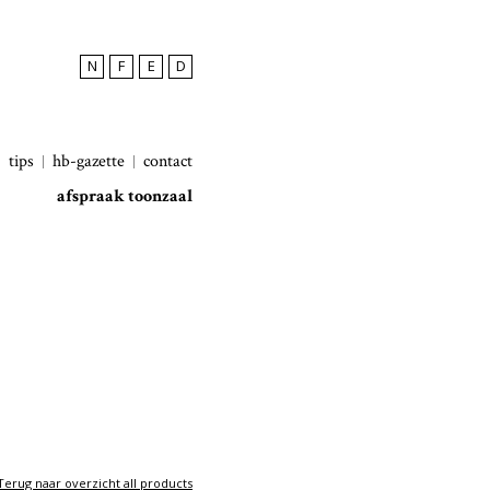
N
F
E
D
tips
hb-gazette
contact
afspraak toonzaal
Terug naar overzicht all products