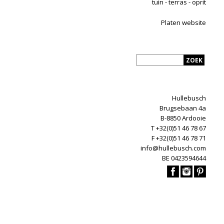
tuin - terras - oprit
Platen website
Hullebusch
Brugsebaan 4a
B-8850 Ardooie
T +32(0)51 46 78 67
F +32(0)51 46 78 71
info@hullebusch.com
BE 0423594644