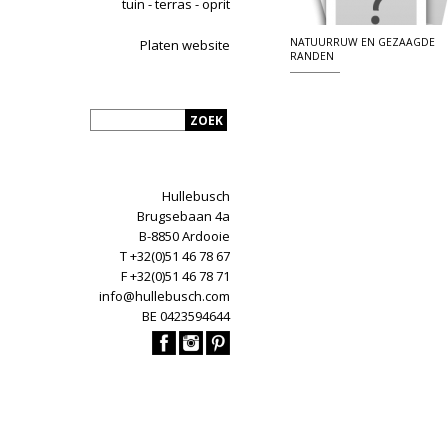
tuin - terras - oprit
NATUURRUW EN GEZAAGDE
Platen website
RANDEN
Hullebusch
Brugsebaan 4a
B-8850 Ardooie
T +32(0)51 46 78 67
F +32(0)51 46 78 71
info@hullebusch.com
BE 0423594644