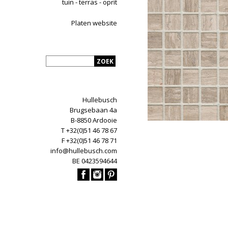
tuin - terras - oprit
Platen website
Hullebusch
Brugsebaan 4a
B-8850 Ardooie
T +32(0)51 46 78 67
F +32(0)51 46 78 71
info@hullebusch.com
BE 0423594644