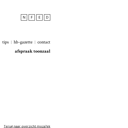
N
F
E
D
tips
hb-gazette
contact
afspraak toonzaal
Terug naar overzicht moza?ek