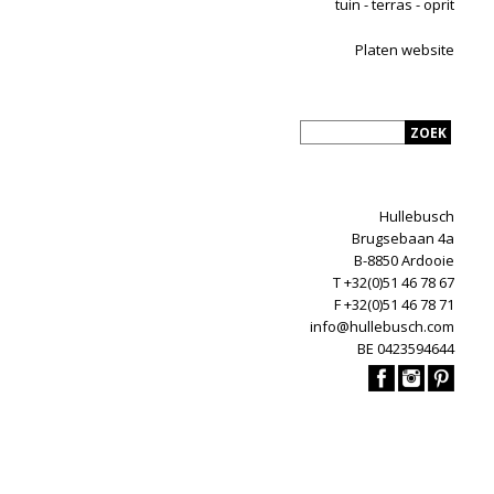
tuin - terras - oprit
Platen website
Hullebusch
Brugsebaan 4a
B-8850 Ardooie
T +32(0)51 46 78 67
F +32(0)51 46 78 71
info@hullebusch.com
BE 0423594644