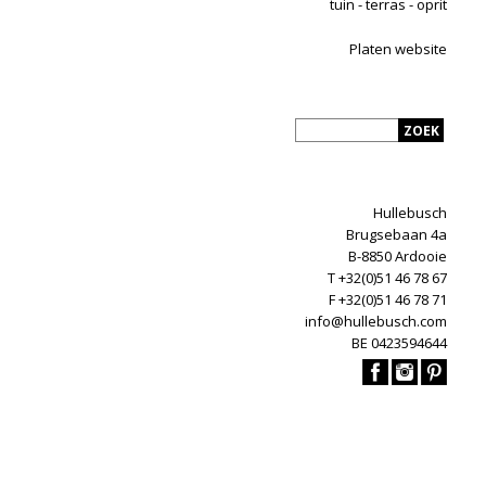
tuin - terras - oprit
Platen website
Hullebusch
Brugsebaan 4a
B-8850 Ardooie
T +32(0)51 46 78 67
F +32(0)51 46 78 71
info@hullebusch.com
BE 0423594644