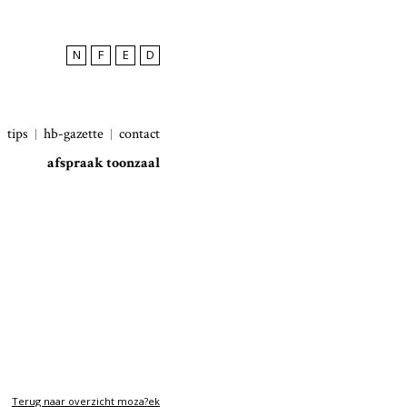
N
F
E
D
tips
hb-gazette
contact
afspraak toonzaal
Terug naar overzicht moza?ek