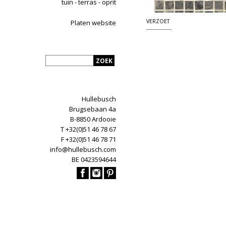
tuin - terras - oprit
VERZOET
Platen website
Hullebusch
Brugsebaan 4a
B-8850 Ardooie
T +32(0)51 46 78 67
F +32(0)51 46 78 71
info@hullebusch.com
BE 0423594644