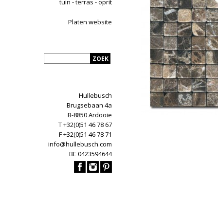
tuin - terras - oprit
Platen website
Hullebusch
Brugsebaan 4a
B-8850 Ardooie
T +32(0)51 46 78 67
F +32(0)51 46 78 71
info@hullebusch.com
BE 0423594644