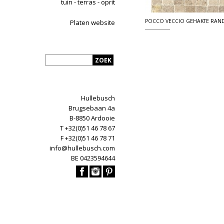
tuin - terras - oprit
POCCO VECCIO GEHAKTE RAN
Platen website
Hullebusch
Brugsebaan 4a
B-8850 Ardooie
T +32(0)51 46 78 67
F +32(0)51 46 78 71
info@hullebusch.com
BE 0423594644