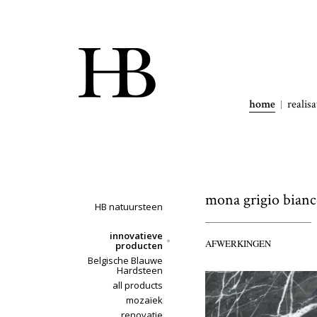
home
realisa
mona grigio bian
HB natuursteen
innovatieve
AFWERKINGEN
producten
Belgische Blauwe
Hardsteen
all products
mozaïek
renovatie