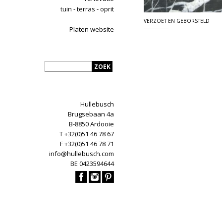
tuin - terras - oprit
VERZOET EN GEBORSTELD
Platen website
Hullebusch
Brugsebaan 4a
B-8850 Ardooie
T +32(0)51 46 78 67
F +32(0)51 46 78 71
info@hullebusch.com
BE 0423594644