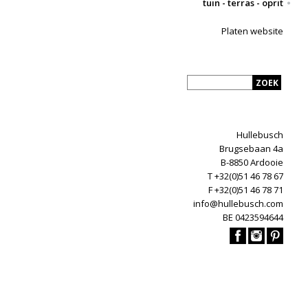
tuin - terras - oprit
Platen website
Hullebusch
Brugsebaan 4a
B-8850 Ardooie
T +32(0)51 46 78 67
F +32(0)51 46 78 71
info@hullebusch.com
BE 0423594644