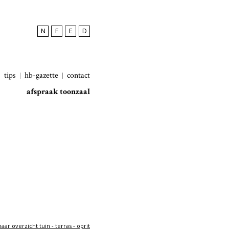
N
F
E
D
tips
hb-gazette
contact
afspraak toonzaal
aar overzicht tuin - terras - oprit