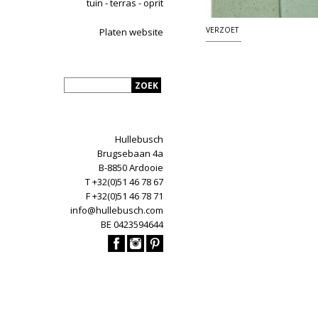
tuin - terras - oprit
VERZOET
Platen website
Hullebusch
Brugsebaan 4a
B-8850 Ardooie
T +32(0)51 46 78 67
F +32(0)51 46 78 71
info@hullebusch.com
BE 0423594644