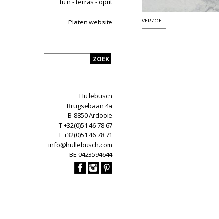
tuin - terras - oprit
VERZOET
Platen website
Hullebusch
Brugsebaan 4a
B-8850 Ardooie
T +32(0)51 46 78 67
F +32(0)51 46 78 71
info@hullebusch.com
BE 0423594644