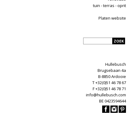
tuin - terras - oprit
Platen website
Hullebusch
Brugsebaan 4a
B-8850 Ardooie
T +32(0)51 46 78 67
F +32(0)51 46 78 71
info@hullebusch.com
BE 0423594644