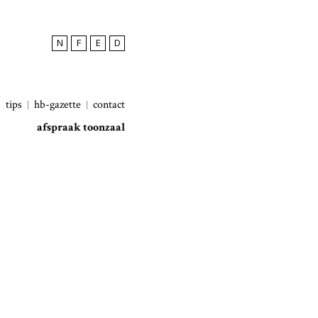
N
F
E
D
tips
hb-gazette
contact
afspraak toonzaal