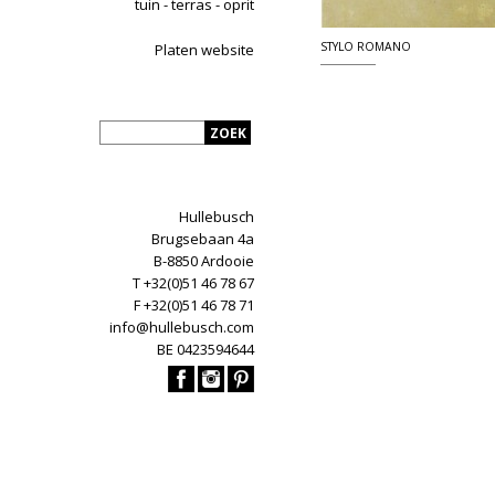
tuin - terras - oprit
STYLO ROMANO
Platen website
Hullebusch
Brugsebaan 4a
B-8850 Ardooie
T +32(0)51 46 78 67
F +32(0)51 46 78 71
info@hullebusch.com
BE 0423594644