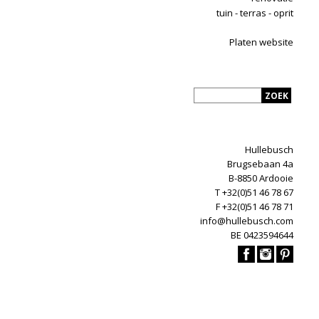
tuin - terras - oprit
Platen website
Hullebusch
Brugsebaan 4a
B-8850 Ardooie
T +32(0)51 46 78 67
F +32(0)51 46 78 71
info@hullebusch.com
BE 0423594644