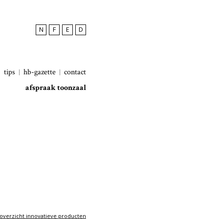
N
F
E
D
tips
hb-gazette
contact
afspraak toonzaal
overzicht innovatieve producten