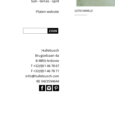
tuin - terras - oprit
GETROMMELD
Platen website
Hullebusch
Brugsebaan 4a
B-8850 Ardooie
T +32(0)51 46 78 67
F +32(0)51 46 78 71
info@hullebusch.com
BE 0423594644