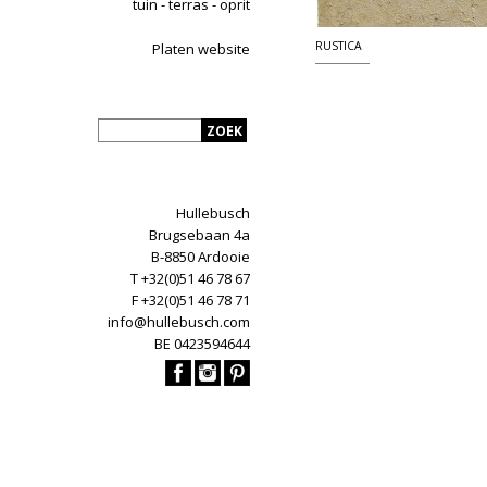
tuin - terras - oprit
RUSTICA
Platen website
Hullebusch
Brugsebaan 4a
B-8850 Ardooie
T +32(0)51 46 78 67
F +32(0)51 46 78 71
info@hullebusch.com
BE 0423594644