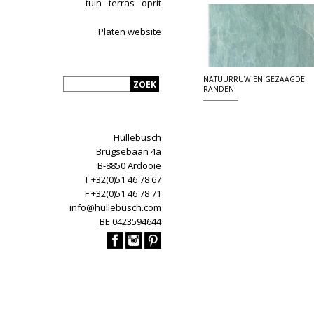
tuin - terras - oprit
Platen website
NATUURRUW EN GEZAAGDE
RANDEN
Hullebusch
Brugsebaan 4a
B-8850 Ardooie
T +32(0)51 46 78 67
F +32(0)51 46 78 71
info@hullebusch.com
BE 0423594644