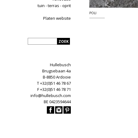
tuin - terras - oprit
POLI
Platen website
Hullebusch
Brugsebaan 4a
B-8850 Ardooie
T +32(0)51 46 78 67
F +32(0)51 46 78 71
info@hullebusch.com
BE 0423594644