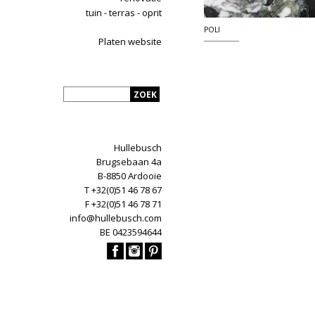
tuin - terras - oprit
POLI
Platen website
Hullebusch
Brugsebaan 4a
B-8850 Ardooie
T +32(0)51 46 78 67
F +32(0)51 46 78 71
info@hullebusch.com
BE 0423594644