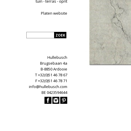
tuin - terras - oprit
Platen website
Hullebusch
Brugsebaan 4a
B-8850 Ardooie
T +32(0)51 46 78 67
F +32(0)51 46 78 71
info@hullebusch.com
BE 0423594644