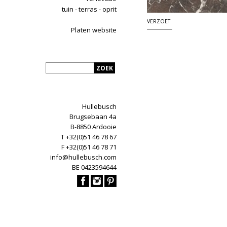
tuin - terras - oprit
VERZOET
Platen website
Hullebusch
Brugsebaan 4a
B-8850 Ardooie
T +32(0)51 46 78 67
F +32(0)51 46 78 71
info@hullebusch.com
BE 0423594644