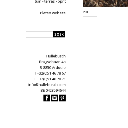
tuin - terras - oprit
POLI
Platen website
Hullebusch
Brugsebaan 4a
B-8850 Ardooie
T +32(0)51 46 78 67
F +32(0)51 46 78 71
info@hullebusch.com
BE 0423594644