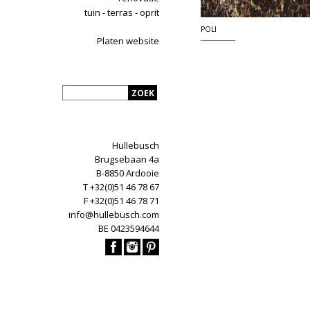
tuin - terras - oprit
POLI
Platen website
Hullebusch
Brugsebaan 4a
B-8850 Ardooie
T +32(0)51 46 78 67
F +32(0)51 46 78 71
info@hullebusch.com
BE 0423594644