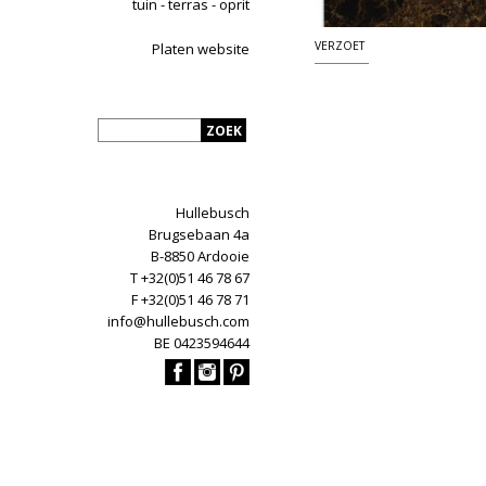
tuin - terras - oprit
VERZOET
Platen website
Hullebusch
Brugsebaan 4a
B-8850 Ardooie
T +32(0)51 46 78 67
F +32(0)51 46 78 71
info@hullebusch.com
BE 0423594644