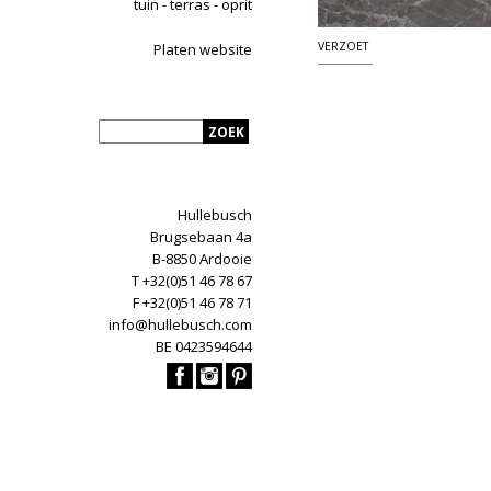
tuin - terras - oprit
VERZOET
Platen website
Hullebusch
Brugsebaan 4a
B-8850 Ardooie
T +32(0)51 46 78 67
F +32(0)51 46 78 71
info@hullebusch.com
BE 0423594644