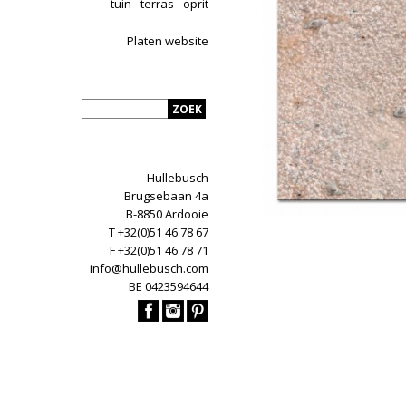
tuin - terras - oprit
Platen website
Hullebusch
Brugsebaan 4a
B-8850 Ardooie
T +32(0)51 46 78 67
F +32(0)51 46 78 71
info@hullebusch.com
BE 0423594644