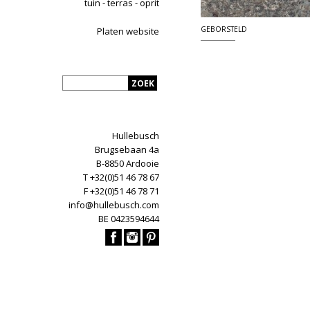
tuin - terras - oprit
GEBORSTELD
Platen website
Hullebusch
Brugsebaan 4a
B-8850 Ardooie
T +32(0)51 46 78 67
F +32(0)51 46 78 71
info@hullebusch.com
BE 0423594644