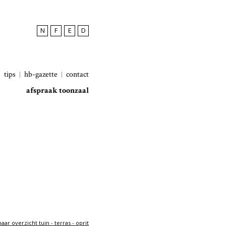
N
F
E
D
tips
hb-gazette
contact
afspraak toonzaal
aar overzicht tuin - terras - oprit