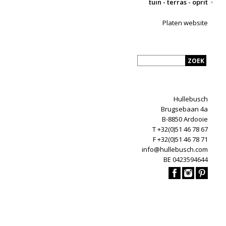
tuin - terras - oprit
Platen website
Hullebusch
Brugsebaan 4a
B-8850 Ardooie
T +32(0)51 46 78 67
F +32(0)51 46 78 71
info@hullebusch.com
BE 0423594644