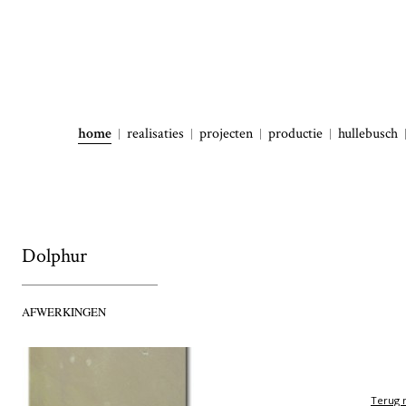
home
realisaties
projecten
productie
hullebusch
Dolphur
AFWERKINGEN
Terug n