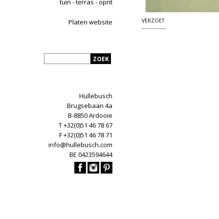
tuin - terras - oprit
VERZOET
Platen website
Hullebusch
Brugsebaan 4a
B-8850 Ardooie
T +32(0)51 46 78 67
F +32(0)51 46 78 71
info@hullebusch.com
BE 0423594644