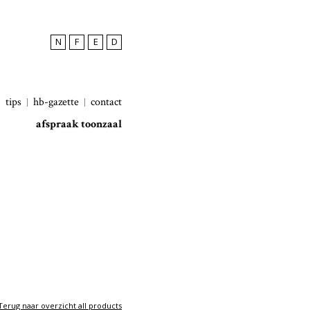
N
F
E
D
tips
hb-gazette
contact
afspraak toonzaal
Terug naar overzicht all products