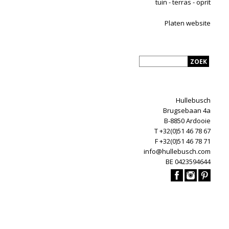
tuin - terras - oprit
Platen website
Hullebusch
Brugsebaan 4a
B-8850 Ardooie
T +32(0)51 46 78 67
F +32(0)51 46 78 71
info@hullebusch.com
BE 0423594644