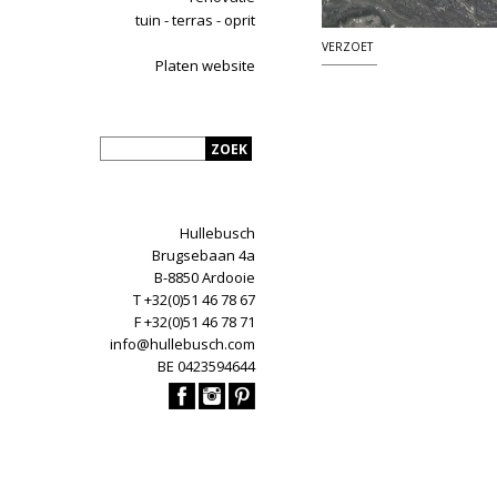
tuin - terras - oprit
VERZOET
Platen website
Hullebusch
Brugsebaan 4a
B-8850 Ardooie
T +32(0)51 46 78 67
F +32(0)51 46 78 71
info@hullebusch.com
BE 0423594644