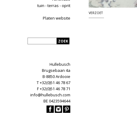
tuin - terras - oprit
VERZOET
Platen website
Hullebusch
Brugsebaan 4a
B-8850 Ardooie
T +32(0)51 46 78 67
F +32(0)51 46 78 71
info@hullebusch.com
BE 0423594644