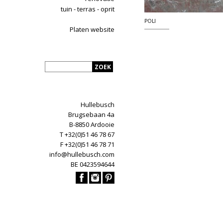
tuin - terras - oprit
POLI
Platen website
Hullebusch
Brugsebaan 4a
B-8850 Ardooie
T +32(0)51 46 78 67
F +32(0)51 46 78 71
info@hullebusch.com
BE 0423594644