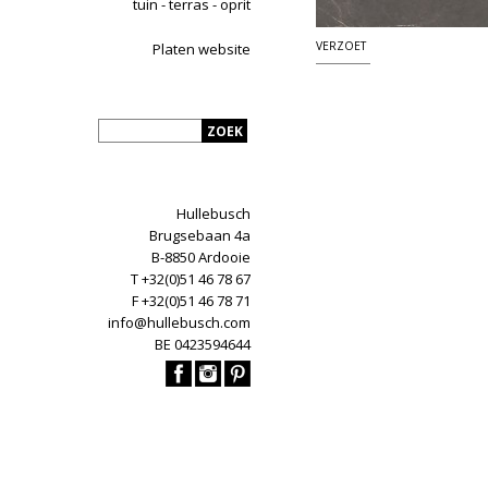
tuin - terras - oprit
VERZOET
Platen website
Hullebusch
Brugsebaan 4a
B-8850 Ardooie
T +32(0)51 46 78 67
F +32(0)51 46 78 71
info@hullebusch.com
BE 0423594644