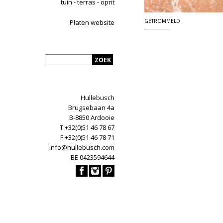
tuin - terras - oprit
GETROMMELD
Platen website
Hullebusch
Brugsebaan 4a
B-8850 Ardooie
T +32(0)51 46 78 67
F +32(0)51 46 78 71
info@hullebusch.com
BE 0423594644