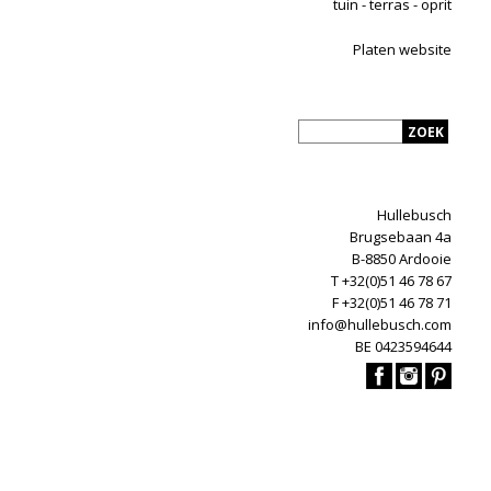
tuin - terras - oprit
Platen website
Hullebusch
Brugsebaan 4a
B-8850 Ardooie
T +32(0)51 46 78 67
F +32(0)51 46 78 71
info@hullebusch.com
BE 0423594644