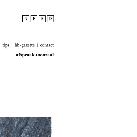
N
F
E
D
tips
hb-gazette
contact
afspraak toonzaal