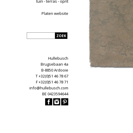
tuin - terras - oprit
Platen website
Hullebusch
Brugsebaan 4a
B-8850 Ardooie
T +32(0)51 46 78 67
F +32(0)51 46 78 71
info@hullebusch.com
BE 0423594644