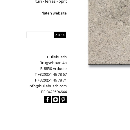
tuin - terras - oprit
Platen website
Hullebusch
Brugsebaan 4a
B-8850 Ardooie
T +32(0)51 46 78 67
F +32(0)51 46 78 71
info@hullebusch.com
BE 0423594644