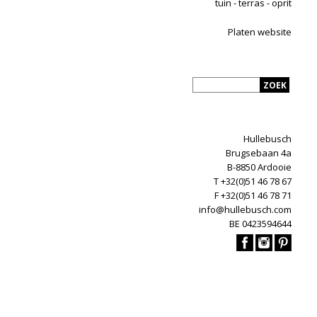
tuin - terras - oprit
Platen website
Hullebusch
Brugsebaan 4a
B-8850 Ardooie
T +32(0)51 46 78 67
F +32(0)51 46 78 71
info@hullebusch.com
BE 0423594644