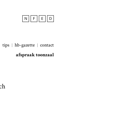
N
F
E
D
tips
hb-gazette
contact
afspraak toonzaal
ch