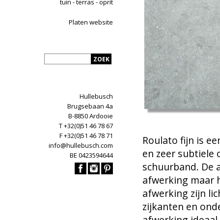
tuin - terras - oprit
Platen website
Hullebusch
Brugsebaan 4a
B-8850 Ardooie
T +32(0)51 46 78 67
F +32(0)51 46 78 71
Roulato fijn is e
info@hullebusch.com
en zeer subtiele 
BE 0423594644
schuurband. De af
afwerking maar hi
afwerking zijn li
zijkanten en ond
afwerking ideaal