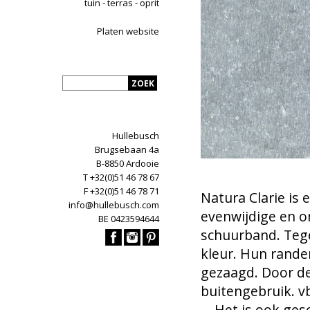
tuin - terras - oprit
Platen website
Hullebusch
Brugsebaan 4a
B-8850 Ardooie
T +32(0)51 46 78 67
F +32(0)51 46 78 71
Natura Clarie is 
info@hullebusch.com
evenwijdige en o
BE 0423594644
schuurband. Tegel
kleur. Hun randen
gezaagd. Door de
buitengebruik. vb
... Het is ook g