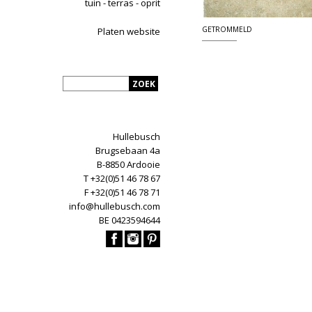
tuin - terras - oprit
GETROMMELD
Platen website
Hullebusch
Brugsebaan 4a
B-8850 Ardooie
T +32(0)51 46 78 67
F +32(0)51 46 78 71
info@hullebusch.com
BE 0423594644