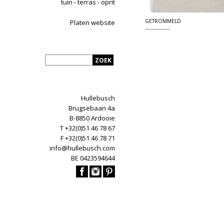
tuin - terras - oprit
GETROMMELD
Platen website
Hullebusch
Brugsebaan 4a
B-8850 Ardooie
T +32(0)51 46 78 67
F +32(0)51 46 78 71
info@hullebusch.com
BE 0423594644