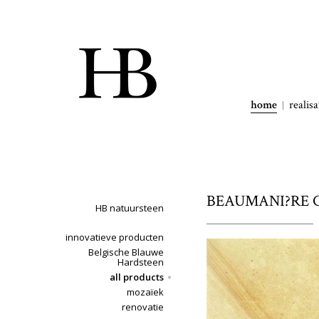
home
realisa
BEAUMANI?RE CL
HB natuursteen
innovatieve producten
Belgische Blauwe
Hardsteen
all products
mozaïek
renovatie