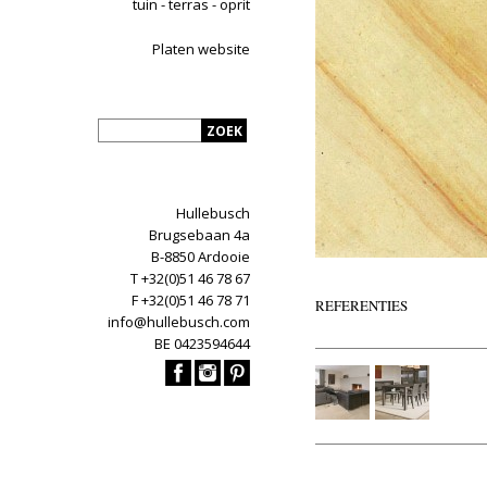
tuin - terras - oprit
Platen website
Hullebusch
Brugsebaan 4a
B-8850 Ardooie
T +32(0)51 46 78 67
F +32(0)51 46 78 71
REFERENTIES
info@hullebusch.com
BE 0423594644