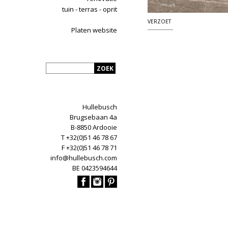
tuin - terras - oprit
VERZOET
Platen website
Hullebusch
Brugsebaan 4a
B-8850 Ardooie
T +32(0)51 46 78 67
F +32(0)51 46 78 71
info@hullebusch.com
BE 0423594644