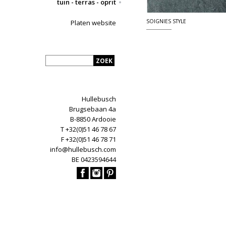
tuin - terras - oprit
SOIGNIES STYLE
Platen website
Hullebusch
Brugsebaan 4a
B-8850 Ardooie
T +32(0)51 46 78 67
F +32(0)51 46 78 71
info@hullebusch.com
BE 0423594644