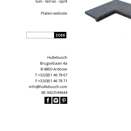
tuin - terras - oprit
Platen website
Hullebusch
Brugsebaan 4a
B-8850 Ardooie
T +32(0)51 46 78 67
F +32(0)51 46 78 71
info@hullebusch.com
BE 0423594644