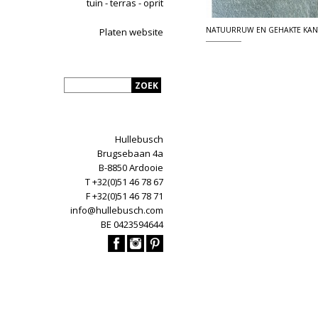
tuin - terras - oprit
NATUURRUW EN GEHAKTE KAN
Platen website
Hullebusch
Brugsebaan 4a
B-8850 Ardooie
T +32(0)51 46 78 67
F +32(0)51 46 78 71
info@hullebusch.com
BE 0423594644