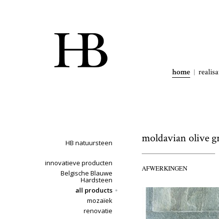
home
realisa
moldavian olive gr
HB natuursteen
innovatieve producten
AFWERKINGEN
Belgische Blauwe
Hardsteen
all products
mozaïek
renovatie